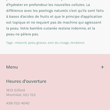
d'hydrater en profondeur les nouvelles cellules. La
différence avec les peelings naturels c'est qu'ils sont faits
à bases d'acides de fruits et que le principe d'application
est topique et ne requiert pas de machine qui agressent
la peau. Votre barrière cutanée restera indemne, et la
peau ne pèlera pas.
Tags :
mascné
,
peau grasse
,
soin du visage
,
tendance
Menu
Nous joindre
Heures d'ouverture
FAQ
1613 Gilford
Notre équipe
Montréal, H2J 1S3
Politiques d'annulation
438-722-4040
Conditions d'utilisation