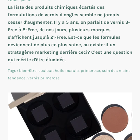
La liste des produits chimiques écartés des
formulations de vernis à ongles semble ne jamais
cesser d'augmenter. Il y a 5 ans, on parlait de vernis 3-
Free à 8-Free, de nos jours, plusieurs marques
s'affichent jusqu'à 21-Free. Est-ce que les formules
deviennent de plus en plus saine, ou existe-il un
stratagème marketing derrière ceci? C'est une question
qui mérite d'être élucidée.
Tags :
bien-être
,
couleur
,
huile marula
,
primerose
,
soin des mains
,
tendance
,
vernis primerose