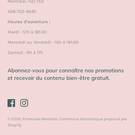
Montréal, H2J 1S3
ne sont pas remboursables, ni échangeable. Nous livrons
Politiques d'annulation
avec Poste Canada et Chasseurs courrier. Si le colis est
438-722-4040
Conditions d'utilisation
endommagés nous contacter.
Heures d'ouverture :
Politique relative aux cookies
Mardi : 12h à 18h30
Blogue
Mercredi au Vendredi : 10h à 19h30
Samedi : 9h à 17h
Abonnez-vous pour connaître nos promotions
et recevoir du contenu bien-être gratuit.
© 2026,
Primerose Montréal
.
Commerce électronique propulsé par
Shopify
.