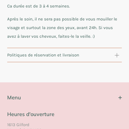
Ca durée est de 3 à 4 semaines.
Après le soin, il ne sera pas possible de vous mouiller le
visage et surtout la zone des yeux, avant 24h. Si vous
avez à laver vos cheveux, faites-le la veille. :)
Politiques de réservation et livraison
Politique de réservation : La carte de crédit au dossier
n'est pas débitée et les soins sont payables au salon. Si
vous annulez sous les 24h d'avis, 50% du soin sera débité
à distance sur la carte au dossier. Si vous n'honorez pas
votre présence sans aviser, la totalité du soin sera
Menu
débitée sur la carte au dossier. Les frais d'annulations ne
sont pas monnayables pour un soin futur, ni
Nous joindre
Heures d'ouverture
remboursables.
FAQ
1613 Gilford
Politique de livraison : Les achats en ligne et en boutique
Notre équipe